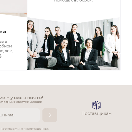
помощь с выбором.
ка
аз в
добном
с, дом,
.
 - у вас в почте!
оследних новостей и акций
Поставщикам
е на отправку мне информационных