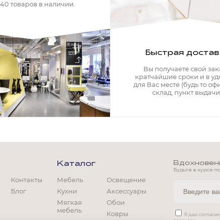
340 товаров в наличии.
Быстрая достав
Вы получаете свой зак
кратчайшие сроки и в у
для Вас месте (будь то офи
склад, пункт выдачи)
Вдохновение
Каталог
Будьте в курсе п
Контакты
Мебель
Освещение
Блог
Кухни
Аксессуары
Мягкая
Обои
мебель
Ковры
Мягкая мебель
Я даю согласи