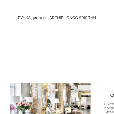
Аксессуары для столовой
Кольца для салфеток
Подушки для стула
Разделочные доски
РУЧКА дверная ARCHIE-LONGO S010 THH
Аксессуары для стола
Салфетки
Скатерти
Аксессуары для дома
Вешалки и крючки для одежды
Ковры
Мебель
Зеркала
Комоды
Консоли
Шкафы и стенки
Шкафы
Тумбы
О
Мягкая мебель
Диваны
В кат
Кресла
пред
Мебель офисная
Итал