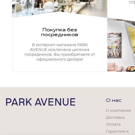
Кресла офисные
17
Столы офисные
Столы
Стулья
Свет
Покупка без
посредников
Бра
Люстры
В интернет-магазине PARK
Настольные лампы
AVENUE исключена цепочка
Плафоны и абажуры для настольных ламп
посредников. Вы приобретаете от
официального дилера!
Подсветки картин
Светильники
Технический свет
Точечные светильники
Торшеры
Акции
О нас
Бренды
О компании
Доставка
Оплата
Гарантия и
Гостиная