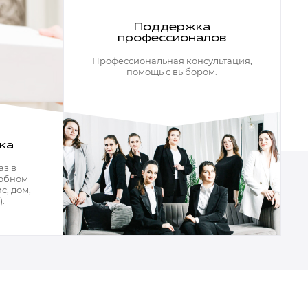
Поддержка
профессионалов
Профессиональная консультация,
помощь с выбором.
ка
аз в
добном
с, дом,
.