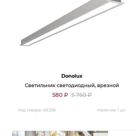
Аксессуары для столовой
Кольца для салфеток
Подушки для стула
Разделочные доски
Аксессуары для стола
Салфетки
Скатерти
Аксессуары для дома
Вешалки и крючки для одежды
Ковры
Мебель
Donolux
Зеркала
Светильник светодиодный, врезной
Комоды
Консоли
580
₽
5 760
₽
Шкафы и стенки
Шкафы
Тумбы
Код товара:
46 338
Наличие:
1 шт.
Мягкая мебель
Диваны
Кресла
Мебель офисная