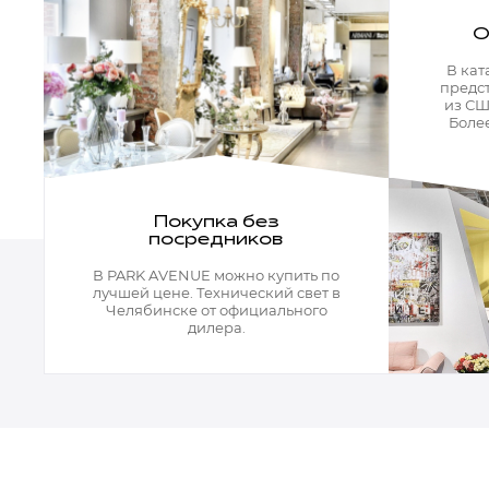
Кресла офисные
Столы офисные
О
Столы
Стулья
В кат
предс
Свет
из СШ
Более
Бра
Люстры
Настольные лампы
Плафоны и абажуры для настольных ламп
Подсветки картин
Покупка без
Светильники
посредников
Технический свет
Точечные светильники
В PARK AVENUE можно купить по
лучшей цене. Технический свет в
Торшеры
Челябинске от официального
дилера.
Акции
Бренды
Гостиная