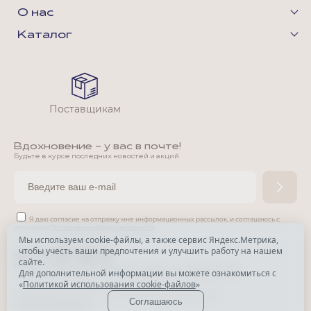
О нас
Каталог
Поставщикам
Вдохновение - у вас в почте!
Будьте в курсе последних новостей и акций
Я даю согласие на отправку мне информационных рассылок,
и соглашаюсь с
условиями
Политики конфиденциальности
Мы используем cookie-файлы, а также сервис Яндекс.Метрика,
чтобы учесть ваши предпочтения и улучшить работу на нашем
*
сайте.
*
Признана экстремистской организацией и запрещена в РФ.
Для дополнительной информации вы можете ознакомиться с
«
Политикой использования cookie-файлов
»
© Park Avenue, 2015 - 2026. Все права защищены
Соглашаюсь
Разработка сайта